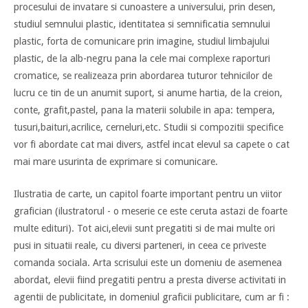
procesului de invatare si cunoastere a universului, prin desen,
studiul semnului plastic, identitatea si semnificatia semnului
plastic, forta de comunicare prin imagine, studiul limbajului
plastic, de la alb-negru pana la cele mai complexe raporturi
cromatice, se realizeaza prin abordarea tuturor tehnicilor de
lucru ce tin de un anumit suport, si anume hartia, de la creion,
conte, grafit,pastel, pana la materii solubile in apa: tempera,
tusuri,baituri,acrilice, cerneluri,etc. Studii si compozitii specifice
vor fi abordate cat mai divers, astfel incat elevul sa capete o cat
mai mare usurinta de exprimare si comunicare.
Ilustratia de carte, un capitol foarte important pentru un viitor
grafician (ilustratorul - o meserie ce este ceruta astazi de foarte
multe edituri). Tot aici,elevii sunt pregatiti si de mai multe ori
pusi in situatii reale, cu diversi parteneri, in ceea ce priveste
comanda sociala. Arta scrisului este un domeniu de asemenea
abordat, elevii fiind pregatiti pentru a presta diverse activitati in
agentii de publicitate, in domeniul graficii publicitare, cum ar fi :