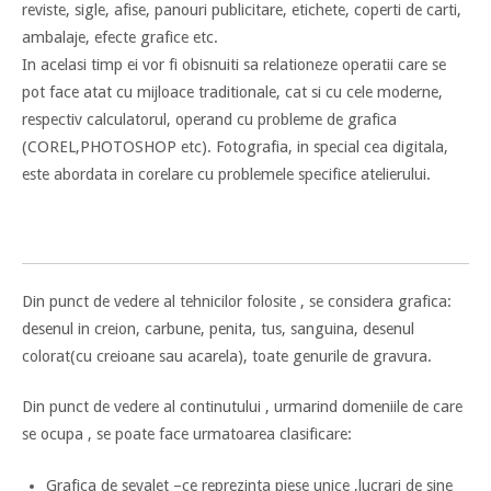
reviste, sigle, afise, panouri publicitare, etichete, coperti de carti,
ambalaje, efecte grafice etc.
In acelasi timp ei vor fi obisnuiti sa relationeze operatii care se
pot face atat cu mijloace traditionale, cat si cu cele moderne,
respectiv calculatorul, operand cu probleme de grafica
(COREL,PHOTOSHOP etc). Fotografia, in special cea digitala,
este abordata in corelare cu problemele specifice atelierului.
Din punct de vedere al tehnicilor folosite , se considera grafica:
desenul in creion, carbune, penita, tus, sanguina, desenul
colorat(cu creioane sau acarela), toate genurile de gravura.
Din punct de vedere al continutului , urmarind domeniile de care
se ocupa , se poate face urmatoarea clasificare:
Grafica de sevalet –ce reprezinta piese unice ,lucrari de sine