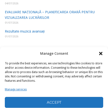
04/07/2026
EVALUARE NAȚIONALĂ – PLANIFICAREA ORARĂ PENTRU
VIZUALIZAREA LUCRĂRILOR
01/07/2026
Rezultate muzică avansați
01/07/2026
Manage Consent
To provide the best experiences, we use technologies like cookies to store
LINK-URI UTILE
and/or access device information. Consenting to these technologies will
allow us to process data such as browsing behavior or unique IDs on this
site. Not consenting or withdrawing consent, may adversely affect certain
ISJ Prahova
features and functions.
Ministerul Educatiei
Manage services
U.A.P.
ACCEPT