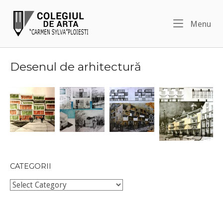
Skip
Home
to
Me
Menu
content
Desenul de arhitectură
CATEGORII
Categorii