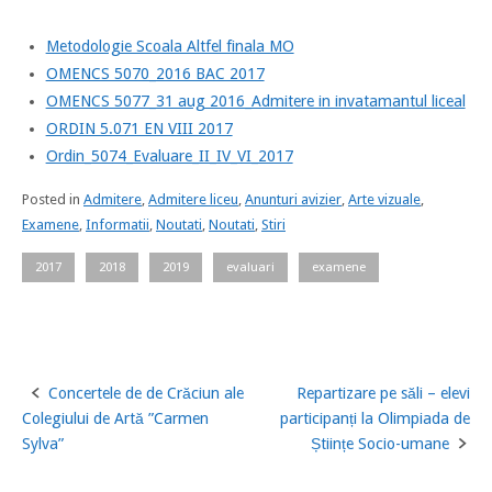
Metodologie Scoala Altfel finala MO
OMENCS 5070_2016 BAC 2017
OMENCS 5077_31 aug 2016_Admitere in invatamantul liceal
ORDIN 5.071 EN VIII 2017
Ordin_5074_Evaluare_II_IV_VI_2017
Posted in
Admitere
,
Admitere liceu
,
Anunturi avizier
,
Arte vizuale
,
Examene
,
Informatii
,
Noutati
,
Noutati
,
Stiri
2017
2018
2019
evaluari
examene
Concertele de de Crăciun ale
Repartizare pe săli – elevi
Post
Colegiului de Artă ”Carmen
participanți la Olimpiada de
navigation
Sylva”
Științe Socio-umane