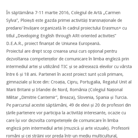
În săptămâna 7-11 martie 2016, Colegiul de Artă „Carmen
Sylva”, Ploiești este gazda primei activități transnaționale de
predare/ învățare organizată în cadrul proiectului Erasmus+ cu
titlul „Developing English through ARt-oriented activities”
D.E.A.R., proiect finanțat de Uniunea Europeană.
Proiectul are drept scop crearea unui curs opțional pentru
dezvoltarea competențelor de comunicare în limba engleză prin
intermediul artei și utilizând TIC și se adresează elevilor cu vârsta
între 6 și 18 ani. Parteneri în acest proiect sunt școli primare,
gimnaziale și licee din: Croația, Cipru, Portugalia, Regatul Unit al
Marii Britanii și Irlandei de Nord, România (Colegiul Național
Militar „Dimitrie Cantemir”, Breaza), Slovenia, Spania și Turcia.
Pe parcursul acestei săptămâni, 49 de elevi și 20 de profesori din
țările partenere vor participa la activități interesante, ocazie cu
care își vor dezvolta competențele de comunicare în limba
engleză prin intermediul artei (muzică și arte vizuale). Profesorii
români și cei străini vor preda într-un mediu multicultural,