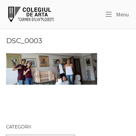
Skip
Home
to
Me
Menu
content
DSC_0003
CATEGORII