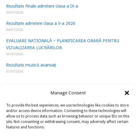
Rezultate Finale admitere clasa a IX-a
09/07/2026
Rezultate admitere clasa a V-a 2026
04/07/2026
EVALUARE NAȚIONALĂ – PLANIFICAREA ORARĂ PENTRU
VIZUALIZAREA LUCRĂRILOR
01/07/2026
Rezultate muzică avansați
01/07/2026
Manage Consent
To provide the best experiences, we use technologies like cookies to store
LINK-URI UTILE
and/or access device information. Consenting to these technologies will
allow us to process data such as browsing behavior or unique IDs on this
site. Not consenting or withdrawing consent, may adversely affect certain
ISJ Prahova
features and functions.
Ministerul Educatiei