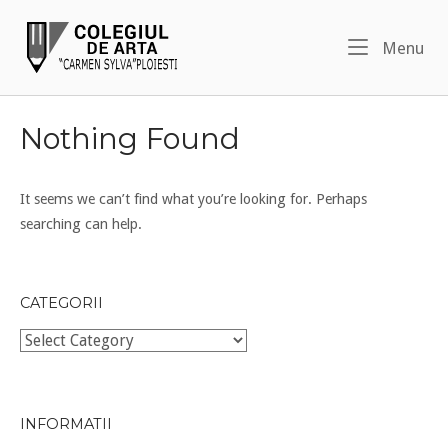
Skip
Home
to
Me
Menu
content
Nothing Found
It seems we can’t find what you’re looking for. Perhaps
searching can help.
CATEGORII
Categorii
INFORMATII