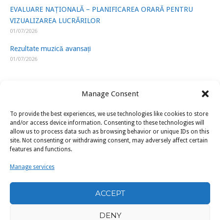
EVALUARE NAȚIONALĂ – PLANIFICAREA ORARĂ PENTRU
VIZUALIZAREA LUCRĂRILOR
01/07/2026
Rezultate muzică avansați
01/07/2026
Manage Consent
To provide the best experiences, we use technologies like cookies to store
LINK-URI UTILE
and/or access device information. Consenting to these technologies will
allow us to process data such as browsing behavior or unique IDs on this
site. Not consenting or withdrawing consent, may adversely affect certain
ISJ Prahova
features and functions.
Ministerul Educatiei
Manage services
U.A.P.
ACCEPT
Filarmonica „Paul Constantinescu” Ploiești
DENY