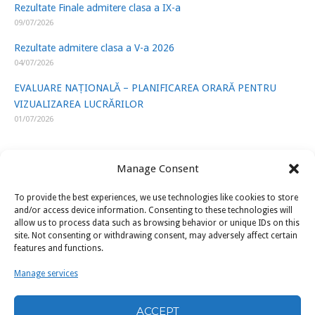
Rezultate Finale admitere clasa a IX-a
09/07/2026
Rezultate admitere clasa a V-a 2026
04/07/2026
EVALUARE NAȚIONALĂ – PLANIFICAREA ORARĂ PENTRU
VIZUALIZAREA LUCRĂRILOR
01/07/2026
Manage Consent
To provide the best experiences, we use technologies like cookies to store
LINK-URI UTILE
and/or access device information. Consenting to these technologies will
allow us to process data such as browsing behavior or unique IDs on this
site. Not consenting or withdrawing consent, may adversely affect certain
ISJ Prahova
features and functions.
Ministerul Educatiei
Manage services
U.A.P.
ACCEPT