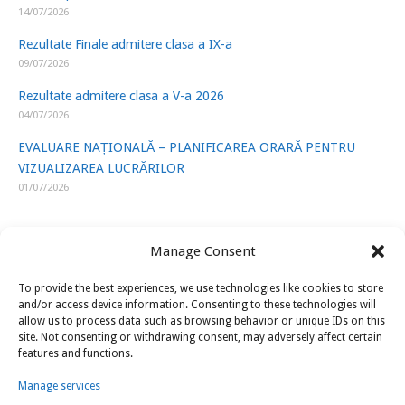
14/07/2026
Rezultate Finale admitere clasa a IX-a
09/07/2026
Rezultate admitere clasa a V-a 2026
04/07/2026
EVALUARE NAȚIONALĂ – PLANIFICAREA ORARĂ PENTRU
VIZUALIZAREA LUCRĂRILOR
01/07/2026
Manage Consent
To provide the best experiences, we use technologies like cookies to store
LINK-URI UTILE
and/or access device information. Consenting to these technologies will
allow us to process data such as browsing behavior or unique IDs on this
site. Not consenting or withdrawing consent, may adversely affect certain
ISJ Prahova
features and functions.
Ministerul Educatiei
Manage services