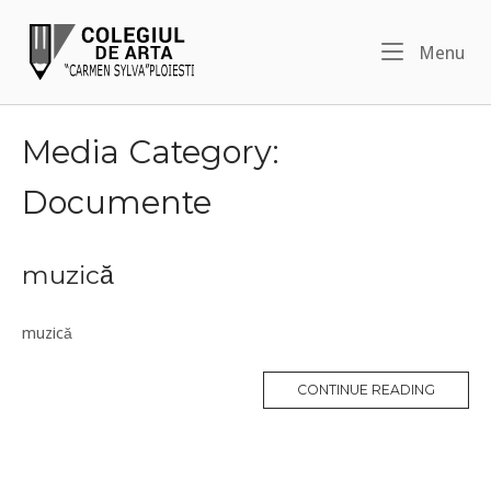
Skip
Home
to
Me
Menu
content
Media Category:
Documente
muzică
muzică
CONTINUE READING