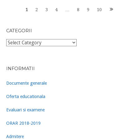
Posts
1
2
3
4
…
8
9
10
navigation
CATEGORII
Categorii
INFORMATII
Documente generale
Oferta educationala
Evaluari si examene
ORAR 2018-2019
Admitere