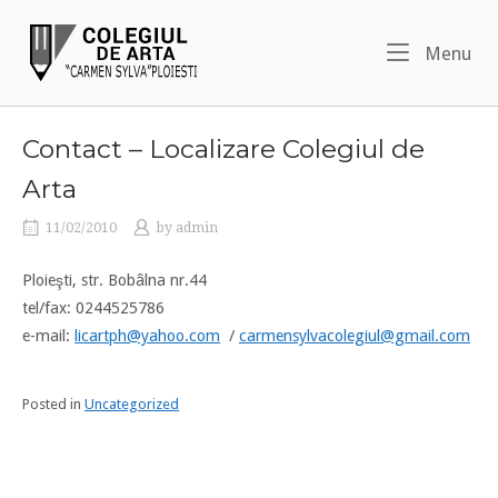
Skip
Home
to
Me
Menu
content
Contact – Localizare Colegiul de
Arta
11/02/2010
by
admin
Ploieşti, str. Bobâlna nr.44
tel/fax: 0244525786
e-mail:
licartph@yahoo.com
/
carmensylvacolegiul@gmail.com
Posted in
Uncategorized