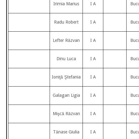
Irimia Marius
I A
Bucu
Radu Robert
I A
Bucu
Lefter Răzvan
I A
Bucu
Dinu Luca
I A
Bucu
Ioniţă Ştefania
I A
Bucu
Galagan Ligia
I A
Bucu
Mişcă Răzvan
I A
Bucu
Tănase Giulia
I A
Bucu