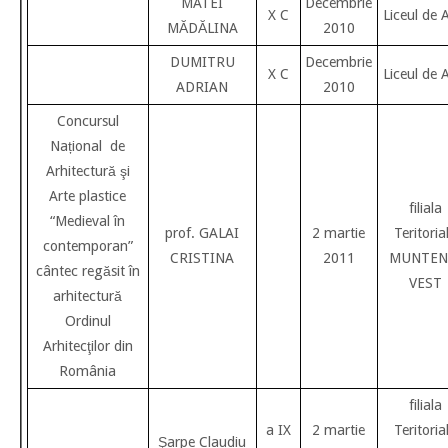
MATEI
Decembrie
X C
Liceul de 
MĂDĂLINA
2010
DUMITRU
Decembrie
X C
Liceul de 
ADRIAN
2010
Concursul
Național de
Arhitectură şi
Arte plastice
filiala
“Medieval în
prof. GALAI
2 martie
Teritoria
contemporan”
CRISTINA
2011
MUNTEN
cântec regăsit în
VEST
arhitectură
Ordinul
Arhitecţilor din
România
filiala
a IX
2 martie
Teritoria
Şarpe Claudiu