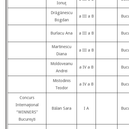
Ionuţ
Drăgănescu
a III a B
Bucu
Bogdan
Burlacu Ana
a III a B
Bucu
Martinescu
a III a B
Bucu
Diana
Moldoveanu
a IV a B
Bucu
Andrei
Mistodinis
a IV a B
Bucu
Teodor
Concurs
Internaţional
Bălan Sara
I A
Bucu
“WINNERS”
Bucureşti