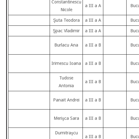
Constantinescu
a III a A
Bucu
Nicole
Şuta Teodora
a III a A
Bucu
Şpac Vladimir
a III a A
Bucu
Burlacu Ana
a III a B
Bucu
Irimescu Ioana
a III a B
Bucu
Tudose
a III a B
Bucu
Antonia
Panait Andrei
a III a B
Bucu
Merişca Sara
a III a B
Bucu
Dumitraşcu
a III a B
Bucu