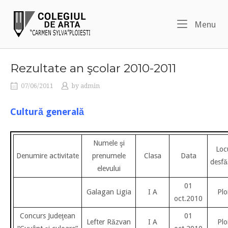
Skip
Home
to
Me
Menu
content
Rezultate an şcolar 2010-2011
07/06/2011
by
admin
Cultură generală
Numele şi
Loc
Denumire activitate
prenumele
Clasa
Data
desfă
elevului
01
Galagan Ligia
I A
Plo
oct.2010
Concurs Judeţean
01
Lefter Răzvan
I A
Plo