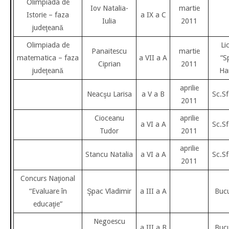
Olimpiada de
Iov Natalia-
martie
Istorie – faza
a IX a C
Iulia
2011
judeţeană
Olimpiada de
Li
Panaitescu
martie
matematica – faza
a VII a A
“S
Ciprian
2011
judeţeană
Ha
aprilie
Neacşu Larisa
a V a B
Sc.Sf
2011
Cioceanu
aprilie
a VI a A
Sc.Sf
Tudor
2011
aprilie
Stancu Natalia
a VI a A
Sc.Sf
2011
Concurs Naţional
“Evaluare în
Şpac Vladimir
a III a A
Bucu
educaţie”
Negoescu
a III a B
Bucu