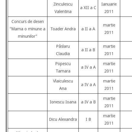
Zinculescu
Ianuarie
a XII a C
Valentina
2011
Concurs de desen
martie
“Mama o minune a
Toader Andra
a II a A
2011
minunilor”
Pâslaru
martie
a II a B
Claudia
2011
Popescu
martie
a IV a A
Tamara
2011
Vlaiculescu
martie
a IV a A
Ana
2011
martie
Ionescu Ioana
a IV a B
2011
martie
Dicu Alexandra
I B
2011