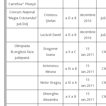
Carrefour” Ploieşti
Concurs Naţional
Cristescu
decembrie
“Magia Crăciunului”
a II a B
jud
Ştefan
2010
Jud.Dolj
decembrie
Lucăcel David
a II a B
jud
2010
Olimpiada
Dragomir
15
lb.engleză faza
a X a C
CN
Ioana
ian.2011
judeţeană
Antonescu
15
a IX a B
CN
Miruna
ian.2011
15
Nistor Dragoş
a XI a A
CN
ian.2011
Gheorghiu
15
a X a B
CN
Alexandra
ian.2011