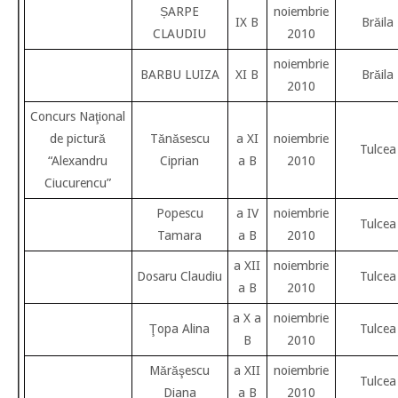
ȘARPE
noiembrie
IX B
Brăila
CLAUDIU
2010
noiembrie
BARBU LUIZA
XI B
Brăila
2010
Concurs Naţional
de pictură
Tănăsescu
a XI
noiembrie
Tulcea
“Alexandru
Ciprian
a B
2010
Ciucurencu”
Popescu
a IV
noiembrie
Tulcea
Tamara
a B
2010
a XII
noiembrie
Dosaru Claudiu
Tulcea
a B
2010
a X a
noiembrie
Ţopa Alina
Tulcea
B
2010
Mărăşescu
a XII
noiembrie
Tulcea
Diana
a B
2010