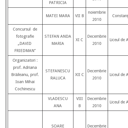
PATRICIA
noiembrie
MATEI MARA
VII B
Constan
2010
Concursul de
fotografie
STEFAN ANDA
Decembrie
XI C
Liceul de 
„DAVID
MARIA
2010
FRIEDMAN”
Organizatori :
prof. Adriana
STEFANESCU
Decembrie
Brăileanu, prof.
XII C
Liceul de 
RALUCA
2010
Ioan Mihai
Cochinescu
VLADESCU
VIII
Decembrie
Liceul de 
ANA
B
2010
SOARE
Decembrie