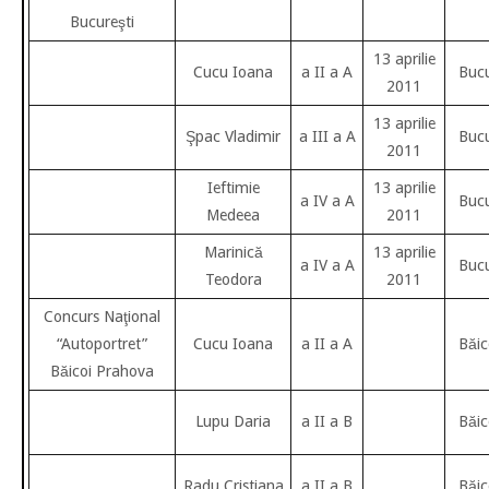
Bucureşti
13 aprilie
Cucu Ioana
a II a A
Bucu
2011
13 aprilie
Şpac Vladimir
a III a A
Bucu
2011
Ieftimie
13 aprilie
a IV a A
Bucu
Medeea
2011
Marinică
13 aprilie
a IV a A
Bucu
Teodora
2011
Concurs Naţional
“Autoportret”
Cucu Ioana
a II a A
Băic
Băicoi Prahova
Lupu Daria
a II a B
Băic
Radu Cristiana
a II a B
Băic