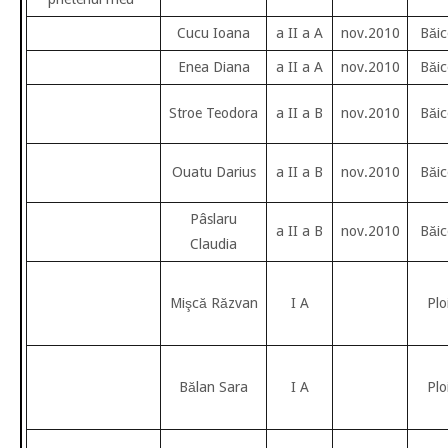
Cucu Ioana
a II a A
nov.2010
Băic
Enea Diana
a II a A
nov.2010
Băic
Stroe Teodora
a II a B
nov.2010
Băic
Ouatu Darius
a II a B
nov.2010
Băic
Pâslaru
a II a B
nov.2010
Băic
Claudia
Mişcă Răzvan
I A
Plo
Bălan Sara
I A
Plo