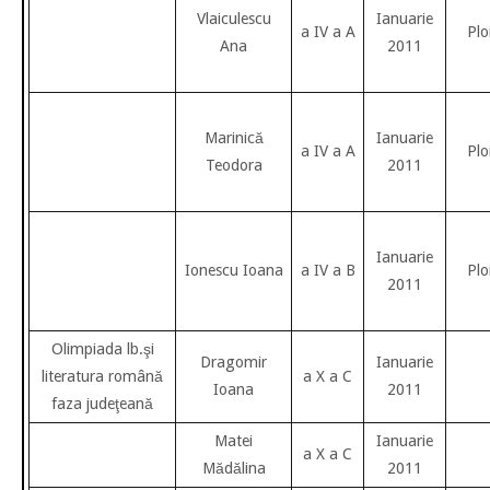
Vlaiculescu
Ianuarie
a IV a A
Plo
Ana
2011
Marinică
Ianuarie
a IV a A
Plo
Teodora
2011
Ianuarie
Ionescu Ioana
a IV a B
Plo
2011
Olimpiada lb.şi
Dragomir
Ianuarie
literatura română
a X a C
Ioana
2011
faza judeţeană
Matei
Ianuarie
a X a C
Mădălina
2011