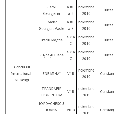
Carol
a XII
noiembrie
Tulcea
Georgiana
a B
2010
Toader
a XII
noiembrie
Tulcea
Georgian-Vasile
a B
2010
a X a
noiembrie
Traciu Magda
Tulcea
C
2010
a X a
noiembrie
Puşcaşu Diana
Tulcea
C
2010
Concursul
noiembrie
Internațional –
ENE MIHAI
VI B
Constan
2010
M. Neagu
TRANDAFIR
noiembrie
VI B
Constan
FLORENTINA
2010
IORDĂCHESCU
noiembrie
IOANA
VII B
Constan
2010