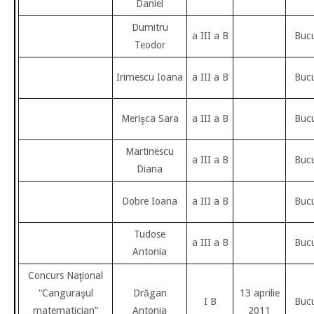
Daniel
Dumitru
a III a B
Bucu
Teodor
Irimescu Ioana
a III a B
Bucu
Merişca Sara
a III a B
Bucu
Martinescu
a III a B
Bucu
Diana
Dobre Ioana
a III a B
Bucu
Tudose
a III a B
Bucu
Antonia
Concurs Naţional
“Canguraşul
Drăgan
13 aprilie
I B
Bucu
matematician”
Antonia
2011