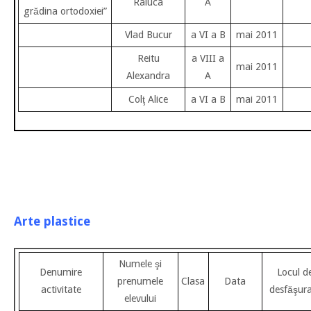
Raluca
A
grădina ortodoxiei”
Vlad Bucur
a VI a B
mai 2011
Reitu
a VIII a
mai 2011
Alexandra
A
Colţ Alice
a VI a B
mai 2011
Arte plastice
Numele şi
Denumire
Locul d
prenumele
Clasa
Data
activitate
desfăşur
elevului