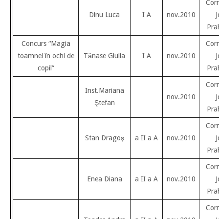
Cor
Dinu Luca
I A
nov.2010
J
Pra
Concurs “Magia
Cor
toamnei în ochi de
Tănase Giulia
I A
nov.2010
J
copil”
Pra
Cor
Inst.Mariana
nov.2010
J
Ştefan
Pra
Cor
Stan Dragoş
a II a A
nov.2010
J
Pra
Cor
Enea Diana
a II a A
nov.2010
J
Pra
Cor