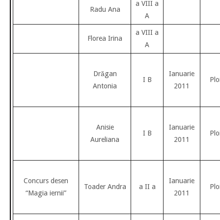
a VIII a
Radu Ana
A
a VIII a
Florea Irina
A
Drăgan
Ianuarie
I B
Plo
Antonia
2011
Anisie
Ianuarie
I B
Plo
Aureliana
2011
Concurs desen
Ianuarie
Toader Andra
a II a
Plo
“Magia iernii”
2011