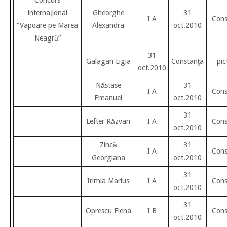
internaţional
Gheorghe
31
I A
Cons
“Vapoare pe Marea
Alexandra
oct.2010
Neagră”
31
Galagan Ligia
Constanţa
pic
oct.2010
Năstase
31
I A
Cons
Emanuel
oct.2010
31
Lefter Răzvan
I A
Cons
oct.2010
Zincă
31
I A
Cons
Georgiana
oct.2010
31
Irimia Marius
I A
Cons
oct.2010
31
Oprescu Elena
I B
Cons
oct.2010