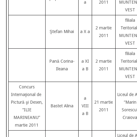
a
2011
MUNTEN
VEST
filiala
2 martie
Teritoria
Ştefan Mihai
a X a
2011
MUNTEN
VEST
filiala
Pană Corina-
a XI
2 martie
Teritoria
Ileana
a B
2011
MUNTEN
VEST
Concurs
Internaţional de
Liceul de 
a
Pictură şi Desen,
21 martie
“Marin
Bastet Alina
VIII
“ILIE
2011
Sorescu
a B
MARINEANU”
Craiov
martie 2011
Liceul de 