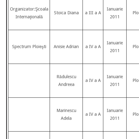
Organizator:Şcoala
Ianuarie
Stoica Diana
a III a A
Plo
Internaţională
2011
Ianuarie
Spectrum Ploieşti
Anisie Adrian
a IV a A
Plo
2011
Rădulescu
Ianuarie
a IV a A
Plo
Andreea
2011
Marinescu
Ianuarie
a IV a A
Plo
Adela
2011