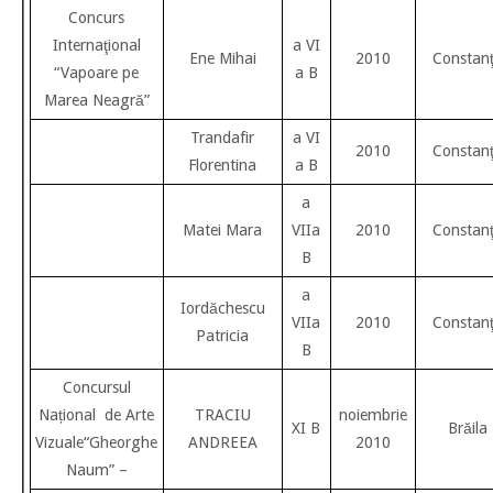
Concurs
Internaţional
a VI
Ene Mihai
2010
Constan
“Vapoare pe
a B
Marea Neagră”
Trandafir
a VI
2010
Constan
Florentina
a B
a
Matei Mara
VIIa
2010
Constan
B
a
Iordăchescu
VIIa
2010
Constan
Patricia
B
Concursul
Național de Arte
TRACIU
noiembrie
XI B
Brăila
Vizuale“Gheorghe
ANDREEA
2010
Naum” –