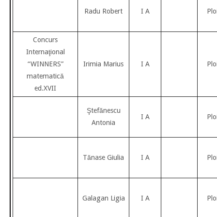
Radu Robert
I A
Plo
Concurs
Internaţional
“WINNERS”
Irimia Marius
I A
Plo
matematică
ed.XVII
Ştefănescu
I A
Plo
Antonia
Tănase Giulia
I A
Plo
Galagan Ligia
I A
Plo