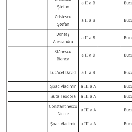
a II a B
Bucu
Ştefan
Cristescu
a II a B
Bucu
Ştefan
Bontaş
a II a B
Bucu
Alessandra
Stănescu
a II a B
Bucu
Bianca
Lucăcel David
a II a B
Bucu
Şpac Vladimir
a III a A
Bucu
Şuta Teodora
a III a A
Bucu
Constantinescu
a III a A
Bucu
Nicole
Şpac Vladimir
a III a A
Bucu