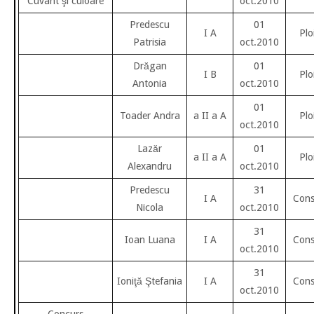
“Cuvânt şi culoare”
oct.2010
Predescu
01
I A
Plo
Patrisia
oct.2010
Drăgan
01
I B
Plo
Antonia
oct.2010
01
Toader Andra
a II a A
Plo
oct.2010
Lazăr
01
a II a A
Plo
Alexandru
oct.2010
Predescu
31
I A
Cons
Nicola
oct.2010
31
Ioan Luana
I A
Cons
oct.2010
31
Ioniţă Ştefania
I A
Cons
oct.2010
Concurs