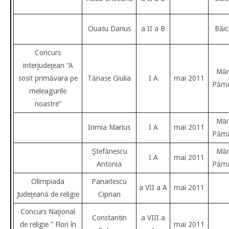
Ouatu Darius
a II a B
Băic
Concurs
interjudeţean “A
Măn
sosit primăvara pe
Tănase Giulia
I A
mai 2011
Pămâ
meleagurile
noastre”
Măn
Irimia Marius
I A
mai 2011
Pămâ
Ştefănescu
Măn
I A
mai 2011
Antonia
Pămâ
Olimpiada
Panaitescu
a VII a A
mai 2011
Judeţeană de religie
Ciprian
Concurs Naţional
Constantin
a VIII a
de religie ” Flori în
mai 2011