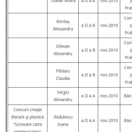
Toader Andra
a II a A
nov.2010
J
Pra
Cor
Bontaş
a II a B
nov.2010
J
Alessandra
Pra
Cor
Orbean
a II a B
nov.2010
J
Alexandru
Pra
Cor
Pâslaru
a II a B
nov.2010
J
Claudia
Pra
Sergiu
a II a A
nov.2010
Băic
Alexandru
Concurs creaţie
literară şi plastică
Rădulescu
a II a A
nov.2010
Băic
“Scrisoare către
Ioana
prietenul meu”