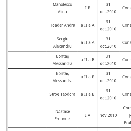
Manolescu
31
I B
Cons
Alina
oct.2010
31
Toader Andra
a II a A
Cons
oct.2010
Sergiu
31
a II a A
Cons
Alexandru
oct.2010
Bontaş
31
a II a B
Cons
Alessandra
oct.2010
Bontaş
31
a II a B
Cons
Alessandra
oct.2010
31
Stroe Teodora
a II a B
Cons
oct.2010
Cor
Năstase
I A
nov.2010
J
Emanuel
Pra