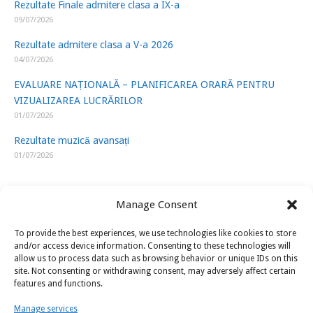
Rezultate Finale admitere clasa a IX-a
09/07/2026
Rezultate admitere clasa a V-a 2026
04/07/2026
EVALUARE NAȚIONALĂ – PLANIFICAREA ORARĂ PENTRU
VIZUALIZAREA LUCRĂRILOR
01/07/2026
Rezultate muzică avansați
01/07/2026
Manage Consent
To provide the best experiences, we use technologies like cookies to store
LINK-URI UTILE
and/or access device information. Consenting to these technologies will
allow us to process data such as browsing behavior or unique IDs on this
site. Not consenting or withdrawing consent, may adversely affect certain
ISJ Prahova
features and functions.
Ministerul Educatiei
Manage services