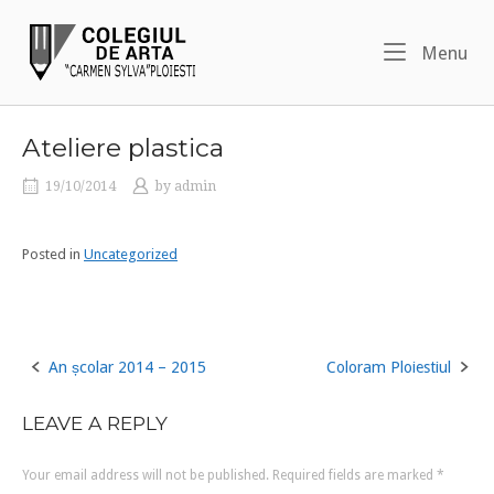
Skip
Home
to
Me
Menu
content
Ateliere plastica
19/10/2014
by
admin
Posted in
Uncategorized
An școlar 2014 – 2015
Coloram Ploiestiul
Post
navigation
LEAVE A REPLY
Your email address will not be published.
Required fields are marked
*