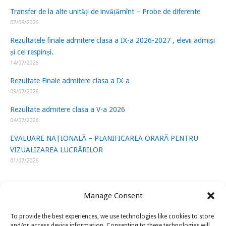
Transfer de la alte unități de invățămînt – Probe de diferente
07/08/2026
Rezultatele finale admitere clasa a IX-a 2026-2027 , elevii admiși
și cei respinși.
14/07/2026
Rezultate Finale admitere clasa a IX-a
09/07/2026
Rezultate admitere clasa a V-a 2026
04/07/2026
EVALUARE NAȚIONALĂ – PLANIFICAREA ORARĂ PENTRU
VIZUALIZAREA LUCRĂRILOR
01/07/2026
Manage Consent
To provide the best experiences, we use technologies like cookies to store
LINK-URI UTILE
and/or access device information. Consenting to these technologies will