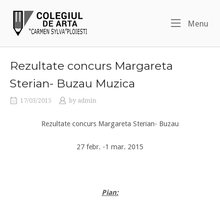
Skip
Home
to
Me
Menu
content
Rezultate concurs Margareta
Sterian- Buzau Muzica
17/03/2015
by
admin
Rezultate concurs Margareta Sterian- Buzau
27 febr. -1 mar. 2015
Pian: