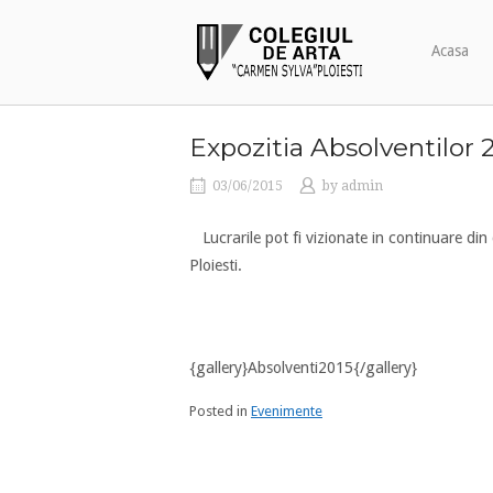
Skip
Home
to
Acasa
content
Expozitia Absolventilor 
03/06/2015
by
admin
Lucrarile pot fi vizionate in continuare di
Ploiesti.
{gallery}Absolventi2015{/gallery}
Posted in
Evenimente