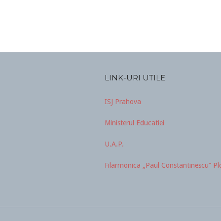
LINK-URI UTILE
ISJ Prahova
Ministerul Educatiei
U.A.P.
Filarmonica „Paul Constantinescu” Plo