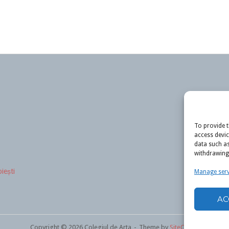
To provide t
access devic
data such as
withdrawing 
iești
Manage serv
AC
Copyright © 2026 Colegiul de Arta
Theme by
SiteOrigin