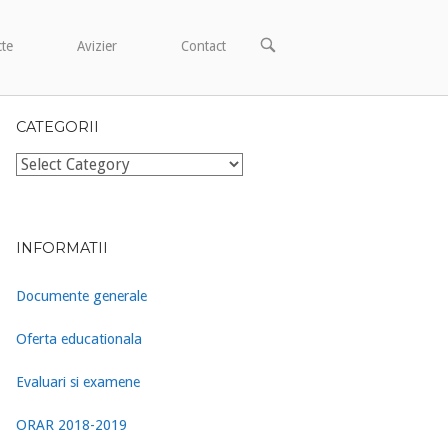
OPEN
cte
Avizier
Contact
SEARCH
BAR
CATEGORII
Categorii
INFORMATII
Documente generale
Oferta educationala
Evaluari si examene
ORAR 2018-2019