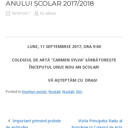
ANULUI ȘCOLAR 2017/2018
06/09/2017
by
admin
LUNI, 11 SEPTEMBRIE 2017, ORA 9:00
COLEGIUL DE ARTĂ ”CARMEN SYLVA” SĂRBĂTOREȘTE
ÎNCEPUTUL UNUI NOU AN ȘCOLAR!
VĂ AȘTEPTĂM CU DRAG!
Posted in
Anunturi avizier
,
Noutati
,
Noutati
,
Stiri
Important prinvind probele
Vizita Principelui Radu al
Post
de aptitudini
României la Colegiul de Artă