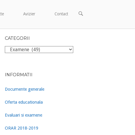
OPEN
cte
Avizier
Contact
SEARCH
BAR
CATEGORII
Categorii
INFORMATII
Documente generale
Oferta educationala
Evaluari si examene
ORAR 2018-2019