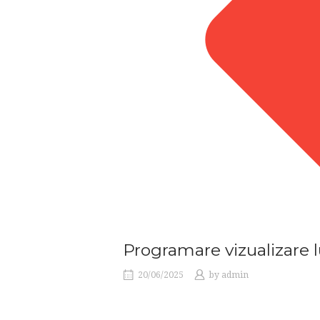
Programare vizualizare 
20/06/2025
by
admin