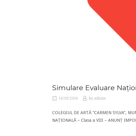
Simulare Evaluare Națio
16/03/2026
by
admin
COLEGIUL DE ARTĂ “CARMEN SYLVA”, MU
NAȚIONALĂ – Clasa a VIII – ANUNȚ IMPORTAN