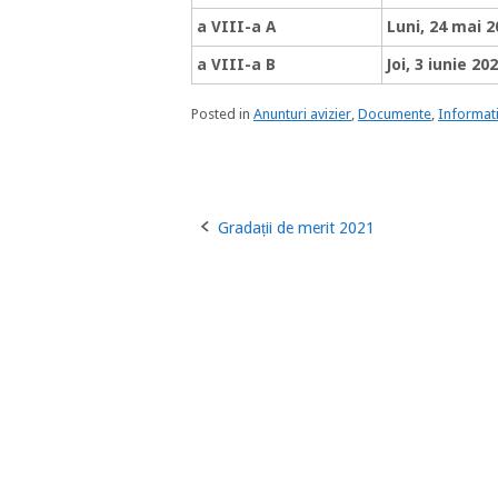
a VIII
-a A
Luni, 24 mai 2
a VIII
-a B
Joi, 3 iunie 20
Posted in
Anunturi avizier
,
Documente
,
Informati
Gradații de merit 2021
Post
navigation