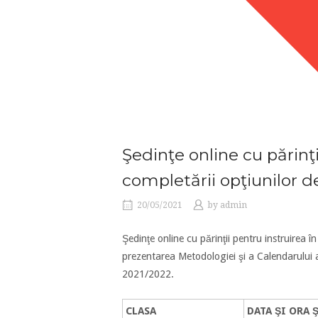
Şedinţe online cu părinţi
completării opţiunilor de
20/05/2021
by
admin
Şedinţe online cu părinţii pentru instruirea în
prezentarea Metodologiei şi a Calendarului a
2021/2022.
CLASA
DATA ŞI ORA 