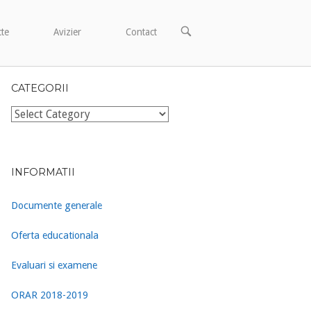
OPEN
cte
Avizier
Contact
SEARCH
BAR
CATEGORII
Categorii
INFORMATII
Documente generale
Oferta educationala
Evaluari si examene
ORAR 2018-2019