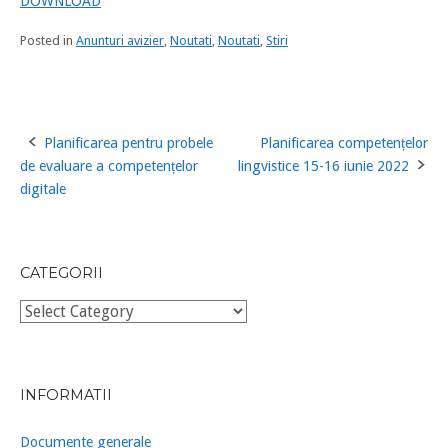
DOWNLOAD
Posted in
Anunturi avizier
,
Noutati
,
Noutati
,
Stiri
Planificarea pentru probele
Planificarea competențelor
Post
de evaluare a competențelor
lingvistice 15-16 iunie 2022
navigation
digitale
CATEGORII
Categorii
INFORMATII
Documente generale