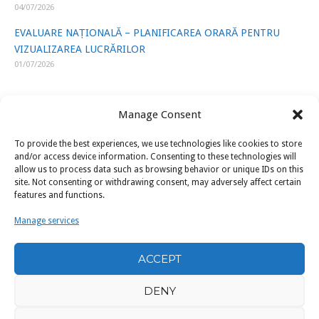
04/07/2026
EVALUARE NAȚIONALĂ – PLANIFICAREA ORARĂ PENTRU
VIZUALIZAREA LUCRĂRILOR
01/07/2026
Manage Consent
To provide the best experiences, we use technologies like cookies to store
LINK-URI UTILE
and/or access device information. Consenting to these technologies will
allow us to process data such as browsing behavior or unique IDs on this
site. Not consenting or withdrawing consent, may adversely affect certain
ISJ Prahova
features and functions.
Ministerul Educatiei
Manage services
U.A.P.
ACCEPT
Filarmonica „Paul Constantinescu” Ploiești
DENY