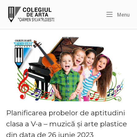
Skip
Home
to
Me
Menu
content
Planificarea probelor de aptitudini
clasa a V-a – muzică și arte plastice
din data de 26 iunie 2023