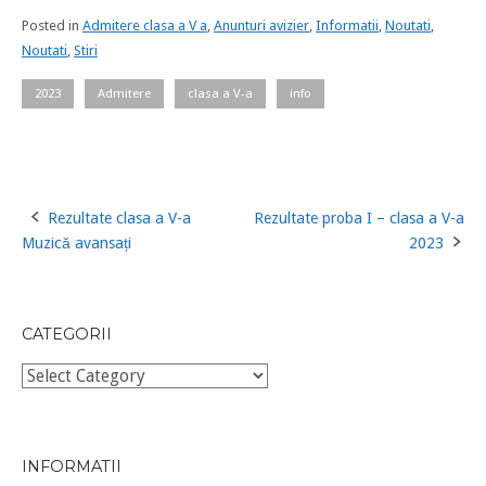
Posted in
Admitere clasa a V a
,
Anunturi avizier
,
Informatii
,
Noutati
,
Noutati
,
Stiri
2023
Admitere
clasa a V-a
info
Rezultate clasa a V-a
Rezultate proba I – clasa a V-a
Post
Muzică avansați
2023
navigation
CATEGORII
Categorii
INFORMATII