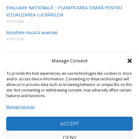
EVALUARE NAȚIONALĂ – PLANIFICAREA ORARĂ PENTRU
VIZUALIZAREA LUCRĂRILOR
01/07/2026
Rezultate muzică avansați
01/07/2026
Manage Consent
To provide the best experiences, we use technologies like cookies to store
LINK-URI UTILE
and/or access device information. Consenting to these technologies will
allow us to process data such as browsing behavior or unique IDs on this
site. Not consenting or withdrawing consent, may adversely affect certain
ISJ Prahova
features and functions.
Ministerul Educatiei
Manage services
U.A.P.
ACCEPT
Filarmonica „Paul Constantinescu” Ploiești
DENY