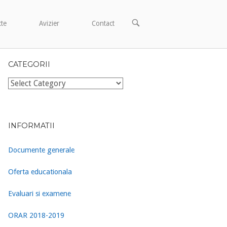
OPEN
cte
Avizier
Contact
SEARCH
BAR
CATEGORII
Categorii
INFORMATII
Documente generale
Oferta educationala
Evaluari si examene
ORAR 2018-2019