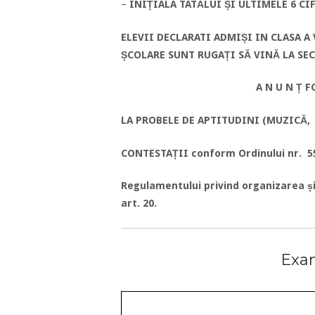
–
INIȚIALA TATĂLUI ȘI ULTIMELE 6 CIF
ELEVII DECLARATI ADMIȘI IN CLASA A
ȘCOLARE SUNT RUGAȚI SĂ VINĂ LA SE
A N U N Ț 
LA PROBELE DE APTITUDINI (MUZICĂ,
CONTESTAȚII
conform Ordinului nr. 
Regulamentului privind organizarea ș
art. 20.
Exa