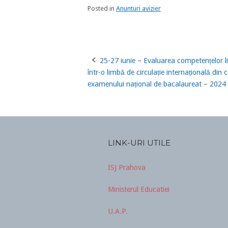
Posted in
Anunturi avizier
25-27 iunie – Evaluarea competențelor li
Post
într-o limbă de circulație internațională din 
navigation
examenului național de bacalaureat – 2024
LINK-URI UTILE
ISJ Prahova
Ministerul Educatiei
U.A.P.