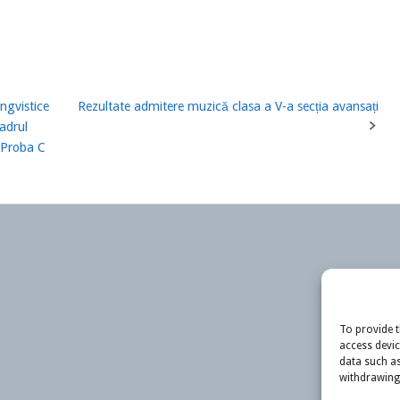
ngvistice
Rezultate admitere muzică clasa a V-a secția avansați
cadrul
 Proba C
To provide t
access devic
data such as
withdrawing 