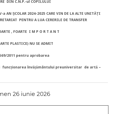
RE DIN C.N.P.-ul COPILULUI
 V-a AN ȘCOLAR 2024-2025
CARE VIN DE LA ALTE UNITĂȚI
CRETARIAT PENTRU A LUA CERERILE DE TRANSFER
FOARTE , FOARTE
I M P O R T A N T
 ARTE PLASTICE)
NU SE ADMIT
5569/2011 pentru aprobarea
i funcționarea învățământului preuniversitar de artă –
men 26 iunie 2026