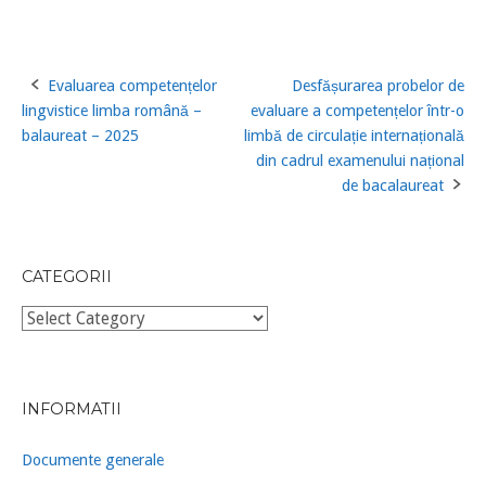
Evaluarea competențelor
Desfășurarea probelor de
Post
lingvistice limba română –
evaluare a competențelor într-o
navigation
balaureat – 2025
limbă de circulație internațională
din cadrul examenului național
de bacalaureat
CATEGORII
Categorii
INFORMATII
Documente generale