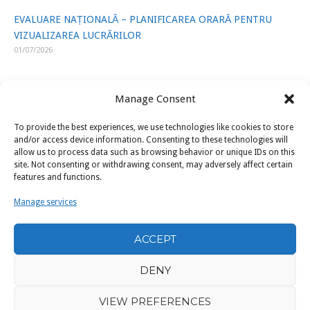
EVALUARE NAȚIONALĂ – PLANIFICAREA ORARĂ PENTRU
VIZUALIZAREA LUCRĂRILOR
01/07/2026
Manage Consent
To provide the best experiences, we use technologies like cookies to store
LINK-URI UTILE
and/or access device information. Consenting to these technologies will
allow us to process data such as browsing behavior or unique IDs on this
site. Not consenting or withdrawing consent, may adversely affect certain
ISJ Prahova
features and functions.
Ministerul Educatiei
Manage services
U.A.P.
ACCEPT
Filarmonica „Paul Constantinescu” Ploiești
DENY
VIEW PREFERENCES