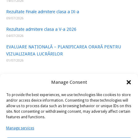
14/07/2026
Rezultate Finale admitere clasa a IX-a
09/07/2026
Rezultate admitere clasa a V-a 2026
04/07/2026
EVALUARE NAȚIONALĂ – PLANIFICAREA ORARĂ PENTRU
VIZUALIZAREA LUCRĂRILOR
01/07/2026
Manage Consent
To provide the best experiences, we use technologies like cookies to store
LINK-URI UTILE
and/or access device information. Consenting to these technologies will
allow us to process data such as browsing behavior or unique IDs on this
site. Not consenting or withdrawing consent, may adversely affect certain
ISJ Prahova
features and functions.
Ministerul Educatiei
Manage services