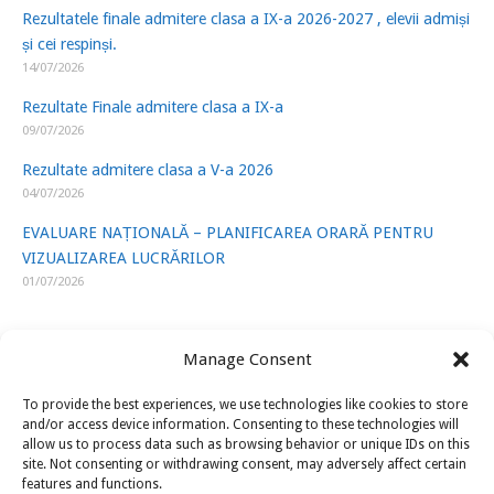
Rezultatele finale admitere clasa a IX-a 2026-2027 , elevii admiși
și cei respinși.
14/07/2026
Rezultate Finale admitere clasa a IX-a
09/07/2026
Rezultate admitere clasa a V-a 2026
04/07/2026
EVALUARE NAȚIONALĂ – PLANIFICAREA ORARĂ PENTRU
VIZUALIZAREA LUCRĂRILOR
01/07/2026
Manage Consent
To provide the best experiences, we use technologies like cookies to store
LINK-URI UTILE
and/or access device information. Consenting to these technologies will
allow us to process data such as browsing behavior or unique IDs on this
site. Not consenting or withdrawing consent, may adversely affect certain
ISJ Prahova
features and functions.