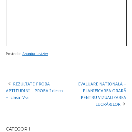
Posted in
Anunturi avizier
REZULTATE PROBA
EVALUARE NAȚIONALĂ –
Post
APTITUDINI – PROBA I desen
PLANIFICAREA ORARĂ
navigation
– clasa V-a
PENTRU VIZUALIZAREA
LUCRĂRILOR
CATEGORII