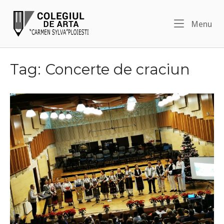
Skip
Home
to
Me
Menu
content
Tag:
Concerte de craciun