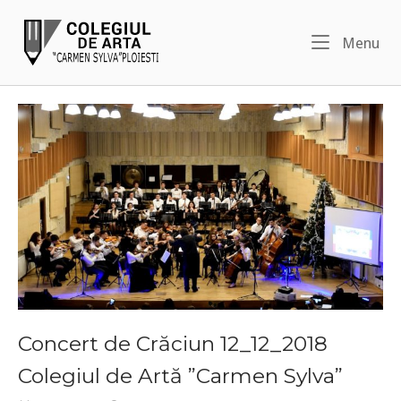
Skip
Home
to
Me
Menu
content
Concert de Crăciun 12_12_2018
Colegiul de Artă ”Carmen Sylva”