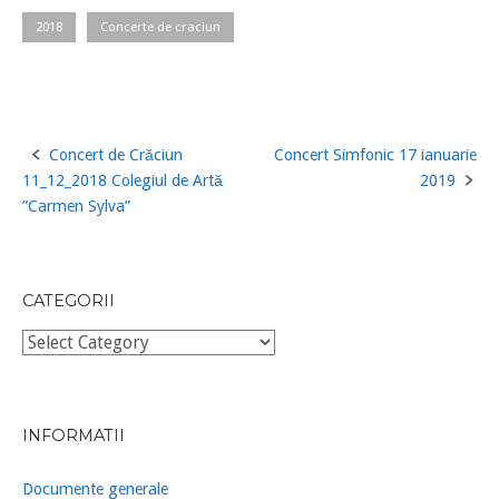
2018
Concerte de craciun
Concert de Crăciun
Concert Simfonic 17 ianuarie
Post
11_12_2018 Colegiul de Artă
2019
navigation
”Carmen Sylva”
CATEGORII
Categorii
INFORMATII
Documente generale