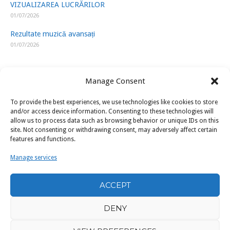
VIZUALIZAREA LUCRĂRILOR
01/07/2026
Rezultate muzică avansați
01/07/2026
Manage Consent
To provide the best experiences, we use technologies like cookies to store
LINK-URI UTILE
and/or access device information. Consenting to these technologies will
allow us to process data such as browsing behavior or unique IDs on this
site. Not consenting or withdrawing consent, may adversely affect certain
ISJ Prahova
features and functions.
Ministerul Educatiei
Manage services
U.A.P.
ACCEPT
Filarmonica „Paul Constantinescu” Ploiești
DENY