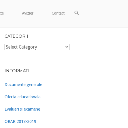
OPEN
cte
Avizier
Contact
SEARCH
BAR
CATEGORII
Categorii
INFORMATII
Documente generale
Oferta educationala
Evaluari si examene
ORAR 2018-2019