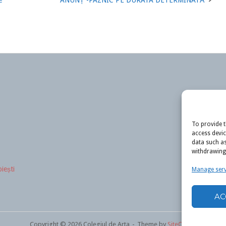
To provide t
access devic
data such as
withdrawing 
iești
Manage serv
AC
Copyright © 2026 Colegiul de Arta
Theme by
SiteOrigin