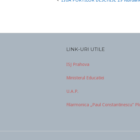
Post
navigation
LINK-URI UTILE
ISJ Prahova
Ministerul Educatiei
U.A.P.
Filarmonica „Paul Constantinescu” Plo