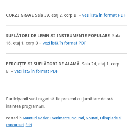
CORZI GRAVE
Sala 39, etaj 2, corp B –
vezi listă în format PDF
SUFLĂTORI DE LEMN ȘI
INSTRUMENTE POPULARE
Sala
16, etaj 1, corp B –
vezi listă în format PDF
PERCUȚIE ȘI SUFLĂTORI DE ALAMĂ
Sala 24, etaj 1, corp
B –
vezi listă în format PDF
Participanții sunt rugați să fie prezenți cu jumătate de oră
înaintea programării.
Posted in
Anunturi avizier
,
Evenimente
,
Noutati
,
Noutati
,
Olimpiade si
concursuri
,
Stiri