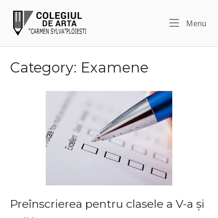
Skip
Home
to
Me
Menu
content
Category:
Examene
Preînscrierea pentru clasele a V-a și