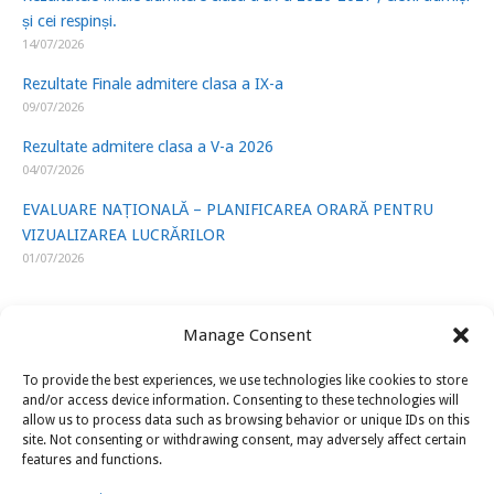
și cei respinși.
14/07/2026
Rezultate Finale admitere clasa a IX-a
09/07/2026
Rezultate admitere clasa a V-a 2026
04/07/2026
EVALUARE NAȚIONALĂ – PLANIFICAREA ORARĂ PENTRU
VIZUALIZAREA LUCRĂRILOR
01/07/2026
Manage Consent
To provide the best experiences, we use technologies like cookies to store
LINK-URI UTILE
and/or access device information. Consenting to these technologies will
allow us to process data such as browsing behavior or unique IDs on this
site. Not consenting or withdrawing consent, may adversely affect certain
ISJ Prahova
features and functions.
Ministerul Educatiei