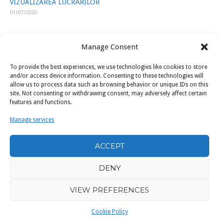
VIZUALIZAREA LUCRĂRILOR
01/07/2026
Manage Consent
To provide the best experiences, we use technologies like cookies to store
LINK-URI UTILE
and/or access device information. Consenting to these technologies will
allow us to process data such as browsing behavior or unique IDs on this
site. Not consenting or withdrawing consent, may adversely affect certain
ISJ Prahova
features and functions.
Ministerul Educatiei
Manage services
U.A.P.
ACCEPT
Filarmonica „Paul Constantinescu” Ploiești
DENY
VIEW PREFERENCES
Copyright © 2026 Colegiul de Arta
Theme by
SiteOrigin
Cookie Policy